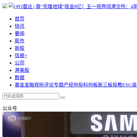
首页
快讯
要闻
股市
新股
信披+
公司
港美股
数据
基金
金融
视听
评论
专题
产经
创投
科创板
新三板
投教
ESG
滚
公众号