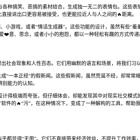
与各种搞笑、恶搞的素材结合，生成独一无二的表情包。这些表
比直接说出口更容易被接受，也更能拉近人与人之间的🔥距离。
题、小游戏，或者“情话生成器”。这些功能的设计，虽然有些“羞
的爱❤️意、思念，或者小小的抱怨，都以一种轻松有趣的方式传
折射出社会现象和人性百态。它们用幽默的语言和场景，将我们习
生成“一本正经”的假新闻。这些假新闻，虽然荒诞不经，却常常
辨别能力的认知。
计得极端而夸张，但仔细体会，却能发现其中对现实社交模式的
污”软件的🔥“污”，在这种情况下，变成了一种解构的工具，帮
乎都显得“无用”。它们不直接带来经济效益，不提升工作效率，