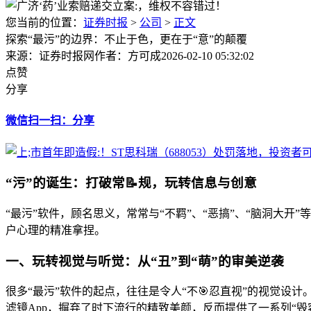
您当前的位置：
证券时报
>
公司
>
正文
探索“最污”的边界：不止于色，更在于“意”的颠覆
来源：证券时报网
作者：方可成
2026-02-10 05:32:02
点赞
分享
微信扫一扫：分享
“污”的诞生：打破常📝规，玩转信息与创意
“最污”软件，顾名思义，常常与“不羁”、“恶搞”、“脑洞大
户心理的精准拿捏。
一、玩转视觉与听觉：从“丑”到“萌”的审美逆袭
很多“最污”软件的起点，往往是令人“不🎯忍直视”的视觉设
滤镜App，摒弃了时下流行的精致美颜，反而提供了一系列“