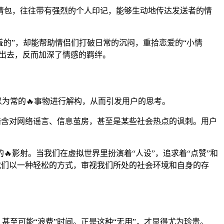
情包，往往带有强烈的个人印记，能够生动地传达发送者的情
羞的”，却能帮助情侣们打破日常的沉闷，重拾恋爱的“小情
递出去，反而加深了情感的羁绊。
以为常的🔥事物进行解构，从而引发用户的思考。
暗含对网络谣言、信息茧房，甚至是某些社会热点的讽刺。用户
影射。当我们在虚拟世界里扮演着“人设”，追求着“点赞”和
助我们以一种轻松的方式，审视我们所处的社会环境和自身的存
甚至可能“浪费”时间。正是这种“无用”，才显得尤为珍贵。