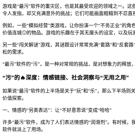
游戏是“最污”软件的重灾区，也是其最受欢迎的领域之一。这
令人发指，却又充满意外的挑战；它们可能画面粗糙到不忍直
例如，一些“模拟经营”类游戏，让你扮演一个“不务正业”的角
价值连城🙂的物品。游戏的乐趣在于其无厘头的设定，以及玩
另一些“闯关解谜”游戏，其谜题设计常常充满“套路”和“反套
松的需求。
“最污”软件的“污”，是一种对常规的挑战，是对想象力的释
“污”的🔥深度：情感链接、社会洞察与“无用之用”
如果说“最污”软件的上半场是关于“玩”和“乐”，那么下半场则
价值探索。
一、情感的“另类表达”：让“不好意思说”变成“哈哈”
许多“最污”软件，成为了人们表达情感的“润滑剂”。有时候，
软件就派上了用场。