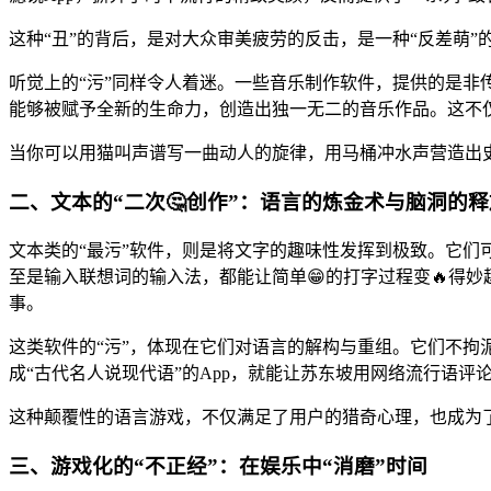
这种“丑”的背后，是对大众审美疲劳的反击，是一种“反差萌
听觉上的“污”同样令人着迷。一些音乐制作软件，提供的是非
能够被赋予全新的生命力，创造出独一无二的音乐作品。这不
当你可以用猫叫声谱写一曲动人的旋律，用马桶冲水声营造出史
二、文本的“二次🤔创作”：语言的炼金术与脑洞的释
文本类的“最污”软件，则是将文字的趣味性发挥到极致。它们
至是输入联想词的输入法，都能让简单😁的打字过程变🔥得
事。
这类软件的“污”，体现在它们对语言的解构与重组。它们不拘
成“古代名人说现代语”的App，就能让苏东坡用网络流行语
这种颠覆性的语言游戏，不仅满足了用户的猎奇心理，也成为
三、游戏化的“不正经”：在娱乐中“消磨”时间