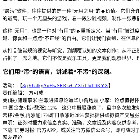
“最污”软件，往往提供的是一种“无用之用”的🔥价值。它们
的逃离。玩一个无厘头的游戏，看一段沙雕视频，制作一张恶搞
这种“无用”，也是一种对“有用”的🔥重新定义。当“有用”
趣、惊喜和一点点“不正经”的自由。它们让我们看到，在信
从打🙂破常规的视觉与听觉，到颠覆认知的文本创作；从不正
占据了一席之地。它们不仅是娱乐工具，更是我们观察世界、理
它们用“污”的语言，讲述着“不污”的深刻。
活动：【
8cjVGdkyAuHwSRRkeCZXbTJuTftKYX
】
责任编辑： 方可成
美{联}储理事米!兰激进降息论遭华尔街炮轰 小摩：论点值得
中:国金龙<指>数涨2.12%！这只中概股涨疯了，盘中多次
云锋?金融,再涨逾17%昨日收涨近28% 获批提供虚拟资产交易
声明：证券时报力求信息真实、准确，文章提及内容仅供参考
下载“证券时报”官方APP，或关注官方微信公众号，即可随
网友评论