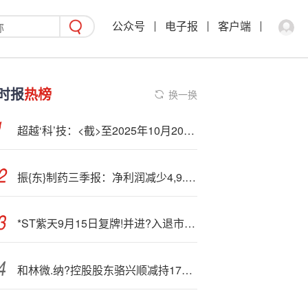
公众号
电子报
客户端
时报
热榜
换一换
超越‘科’技：<截>至2025年10月20日公司股东人数为8172户
振{东}制药三季报：净利润减少4,9.25%，“砍到大动脉”后阵痛持续
*ST紫天9月15日复牌!并进?入退市整理期
和林微.纳?控股股东骆兴顺减持171万股