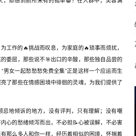
火，却感到前所未有的孤单😁？在人群中，笑容满
为工作的🔥挑战而叹息，为家庭的🔥琐事而烦扰，
的委屈，那些说不🎯出口的辛酸，那些独自品尝的
“男女一起愁愁愁免费全集”正是这样一个应运而生
照亮了那些在情感困境中徘徊的灵魂，为我们提供了
顾忌地倾诉的地方，没有评判，只有理解；没有嘲
内心的愁绪倾泻而出，不必担📝心被误解，不必害
来有那么多人和你一样，经历着相似的困境，怀揣着