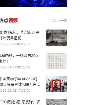
热点
视频
换一换
降‘息’临近:，华尔街几乎
打消贸易担忧
2026-02-05 04:12:00
6,88766，一则公告20cm
涨停！
2026-01-31 02:05:00
中国天楹‘(’00.0035)6月
30日股东户数4.69万户，
较上期减少3.34%
2026-02-02 17:36:00
CPO概{念}震:荡反弹，源