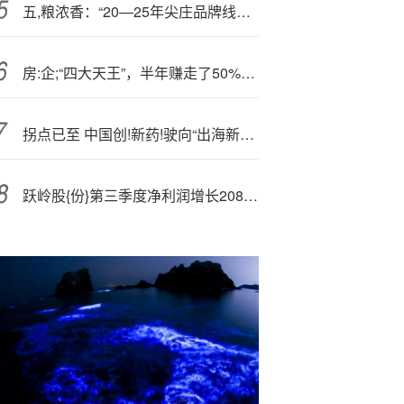
五,粮浓香：“20—25年尖庄品牌线下主题巡演活动”项目流标
房:企;“四大天王”，半年赚走了50%的行业利润？！
拐点已至 中国创!新药!驶向“出海新航道”
跃岭股{份}第三季度净利润增长208% 整体经营质量稳步回升