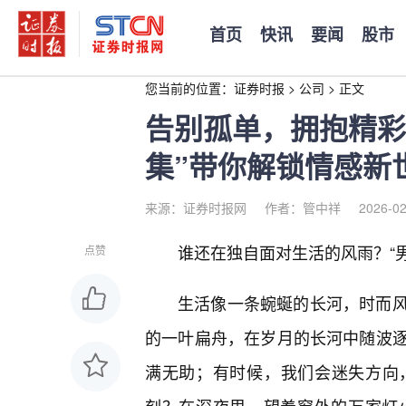
首页
快讯
要闻
股市
您当前的位置：
证券时报
>
公司
>
正文
告别孤单，拥抱精彩
集”带你解锁情感新
来源：证券时报网
作者：管中祥
2026-02
谁还在独自面对生活的风雨？“
点赞
生活像一条蜿蜒的长河，时而
的一叶扁舟，在岁月的长河中随波
满无助；有时候，我们会迷失方向